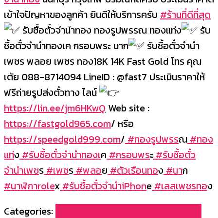
เข้าใจปัญหาของลูกค้า ยินดีให้บริการครับ
#ร้านที่ดีที่สุด
รับซื้อตั๋วจำนำทอง ทองรูปพรรณ ทองแท่ง
รับ
ซื้อตั๋วจำนำทองเค กรอบพระ นาก
รับซื้อตั๋วจำนำ
เพชร พลอย เพชร ทอง18K 14K Fast Gold โทร คุณ
เต้ย 088-8714094 LineID : @fast7 ประเมินราคาให้
ฟรีถ่ายรูปส่งตั๋วทาง ไลน์
https://lin.ee/jm6HKwQ
Web site :
https://fastgold965.com
/ หรือ
https://speedgold999.com
/
#ทองรูปพรร
ณ
#ทอง
แท่
ง
#รับซื้อตั๋วจำนำทองเ
ค
#กรอบพร
ะ
#รับซื้อตั๋ว
จำนำเพช
ร
#เพช
ร
#พลอ
ย
#ตัวเรือนทอ
ง
#นา
ก
#นาฬิกาrole
x
#รับซื้อตั๋วจำนำiPhon
e
#เลสเพชรทอ
ง
Categories:
บทความผลงานรับซื้อของเรา (FG965)