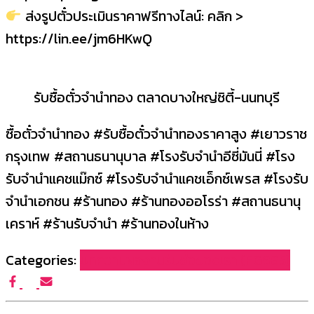
ส่งรูปตั๋วประเมินราคาฟรีทางไลน์: คลิก >
https://lin.ee/jm6HKwQ
รับซื้อตั๋วจำนำทอง ตลาดบางใหญ่ซิตี้-นนทบุรี
ซื้อตั๋วจำนำทอง #รับซื้อตั๋วจำนำทองราคาสูง #เยาวราช
กรุงเทพ #สถานธนานุบาล #โรงรับจำนำอีซี่มันนี่ #โรง
รับจำนำแคชแม๊กซ์ #โรงรับจำนำแคชเอ็กซ์เพรส #โรงรับ
จำนำเอกชน #ร้านทอง #ร้านทองออโรร่า #สถานธนานุ
เคราห์ #ร้านรับจำนำ #ร้านทองในห้าง
Categories:
บทความผลงานรับซื้อของเรา (FG965)