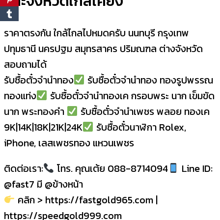
และจังหวัดใกล้เคียง
ราคาตรงกัน ใกล้ไกลไปหมดครับ นนทบุรี กรุงเทพ
ปทุมธานี นครปฐม สมุทรสาคร ปริมณฑล ต่างจังหวัด
สอบถามได้
รับซื้อตั๋วจำนำทอง
รับซื้อตั๋วจำนำทอง ทองรูปพรรณ
ทองแท่ง
รับซื้อตั๋วจำนำทองเค กรอบพระ นาก เข็มขัด
นาก พระทองคำ
รับซื้อตั๋วจำนำเพชร พลอย ทองเค
9K|14K|18K|21K|24K
รับซื้อตั๋วนาฬิกา Rolex,
iPhone, เลสเพชรทอง แหวนเพชร
ติดต่อเรา:
โทร. คุณเต้ย 088-8714094
Line ID:
@fast7 มี @ข้างหน้า
คลิก > https://fastgold965.com |
https://speedgold999.com