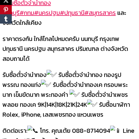
#รับซื้อตั๋วจำนำทอง
นนทบุรี
#กทม
#นครปฐม
#ปทุมธานี
#สมุทรสาคร
และ
จังหวัดใกล้เคียง
ราคาตรงกัน ใกล้ไกลไปหมดครับ นนทบุรี กรุงเทพ
ปทุมธานี นครปฐม สมุทรสาคร ปริมณฑล ต่างจังหวัด
สอบถามได้
รับซื้อตั๋วจำนำทอง
รับซื้อตั๋วจำนำทอง ทองรูป
พรรณ ทองแท่ง
รับซื้อตั๋วจำนำทองเค กรอบพระ
นาก เข็มขัดนาก พระทองคำ
รับซื้อตั๋วจำนำเพชร
พลอย ทองเค 9K|14K|18K|21K|24K
รับซื้อนาฬิกา
Rolex, iPhone, เลสเพชรทอง แหวนเพชร
ติดต่อเรา:
โทร. คุณเต้ย 088-8714094
Line