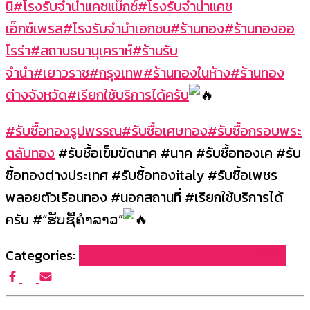
นี่
#โรงรับจำนำแคชแม๊กซ์
#โรงรับจำนำแคช
เอ็กซ์เพรส
#โรงรับจำนำเอกชน
#ร้านทอง
#ร้านทองออ
โรร่า
#สถานธนานุเคราห์
#ร้านรับ
จำนำ
#เยาวราช
#กรุงเทพ
#ร้านทองในห้าง
#ร้านทอง
ต่างจังหวัด
#เรียกใช้บริการได้ครับ
#รับซื้อทองรูปพรรณ
#รับซื้อเศษทอง
#รับซื้อกรอบพระ
ตลับทอง
#รับซื้อเข็มขัดนาค #นาค #รับซื้อทองเค #รับ
ซื้อทองต่างประเทศ #รับซื้อทองitaly #รับซื้อเพชร
พลอยตัวเรือนทอง #นอกสถานที่ #เรียกใช้บริการได้
ครับ #“ຮັບຊື້ຄຳລາວ”
Categories:
บทความผลงานรับซื้อของเรา (FG965)