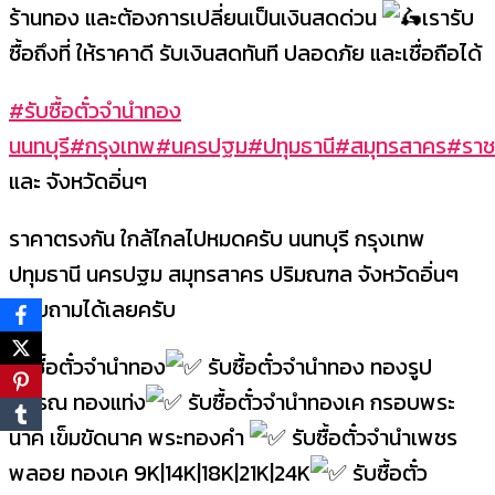
ร้านทอง และต้องการเปลี่ยนเป็นเงินสดด่วน
เรารับ
ซื้อถึงที่ ให้ราคาดี รับเงินสดทันที ปลอดภัย และเชื่อถือได้
#รับซื้อตั๋วจำนำทอง
นนทบุรี
#กรุงเทพ
#นครปฐม
#ปทุมธานี
#สมุทรสาคร
#ราชบ
และ จังหวัดอิ่นๆ
ราคาตรงกัน ใกล้ไกลไปหมดครับ นนทบุรี กรุงเทพ
ปทุมธานี นครปฐม สมุทรสาคร ปริมณฑล จังหวัดอิ่นๆ
สอบถามได้เลยครับ
รับซื้อตั๋วจำนำทอง
รับซื้อตั๋วจำนำทอง ทองรูป
พรรณ ทองแท่ง
รับซื้อตั๋วจำนำทองเค กรอบพระ
นาค เข็มขัดนาค พระทองคำ
รับซื้อตั๋วจำนำเพชร
พลอย ทองเค 9K|14K|18K|21K|24K
รับซื้อตั๋ว