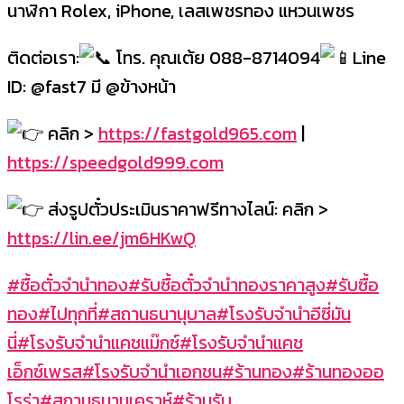
นาฬิกา Rolex, iPhone, เลสเพชรทอง แหวนเพชร
ติดต่อเรา:
โทร. คุณเต้ย 088-8714094
Line
ID: @fast7 มี @ข้างหน้า
คลิก >
https://fastgold965.com
|
https://speedgold999.com
ส่งรูปตั๋วประเมินราคาฟรีทางไลน์: คลิก >
https://lin.ee/jm6HKwQ
#ซื้อตั๋วจำนำทอง
#รับซื้อตั๋วจำนำทองราคาสูง
#รับซื้อ
ทอง
#ไปทุกที่
#สถานธนานุบาล
#โรงรับจำนำอีซี่มัน
นี่
#โรงรับจำนำแคชแม๊กซ์
#โรงรับจำนำแคช
เอ็กซ์เพรส
#โรงรับจำนำเอกชน
#ร้านทอง
#ร้านทองออ
โรร่า
#สถานธนานุเคราห์
#ร้านรับ