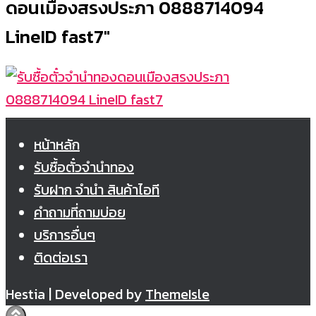
ดอนเมืองสรงประภา 0888714094
LineID fast7"
หน้าหลัก
รับซื้อตั๋วจำนำทอง
รับฝาก จำนำ สินค้าไอที
คำถามที่ถามบ่อย
บริการอื่นๆ
ติดต่อเรา
Hestia | Developed by
ThemeIsle